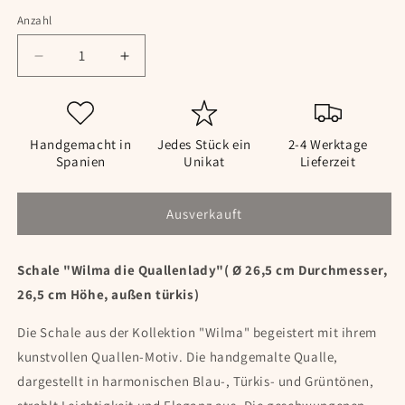
Anzahl
Anzahl
Verringere
Erhöhe
die
die
Menge
Menge
für
für
Schale
Schale
Handgemacht in
Jedes Stück ein
2-4 Werktage
&quot;Wilma
&quot;Wilma
Spanien
Unikat
Lieferzeit
die
die
Quallenlady&quot;
Quallenlady&quot;
Ausverkauft
(
(
Ø
Ø
26,5
26,5
Schale "Wilma die Quallenlady"( Ø 26,5 cm Durchmesser,
cm
cm
Durchmesser,
Durchmesser,
26,5 cm Höhe, außen türkis)
10
10
cm
cm
Die Schale aus der Kollektion "Wilma" begeistert mit ihrem
Höhe,
Höhe,
kunstvollen Quallen-Motiv. Die handgemalte Qualle,
außen
außen
dargestellt in harmonischen Blau-, Türkis- und Grüntönen,
türkis)
türkis)