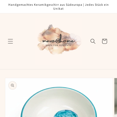
Direkt
Handgemachtes Keramikgeschirr aus Südeuropa | Jedes Stück ein
zum
Unikat
Inhalt
Warenkorb
oduktinformationen
ringen