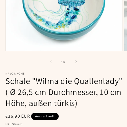
Medien
M
1
2
in
in
von
1
/
2
Modal
M
öffnen
ö
MAVO@HOME
Schale "Wilma die Quallenlady"
( Ø 26,5 cm Durchmesser, 10 cm
Höhe, außen türkis)
Normaler
€36,90 EUR
Ausverkauft
Preis
Inkl. Steuern.