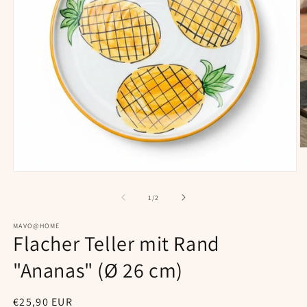
M
2
in
Medien
M
1
ö
in
von
1
/
2
Modal
öffnen
MAVO@HOME
Flacher Teller mit Rand
"Ananas" (Ø 26 cm)
Normaler
€25,90 EUR