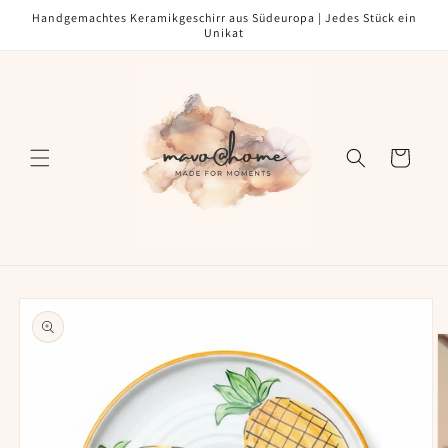
Direkt
Handgemachtes Keramikgeschirr aus Südeuropa | Jedes Stück ein
zum
Unikat
Inhalt
Warenkorb
oduktinformationen
ringen